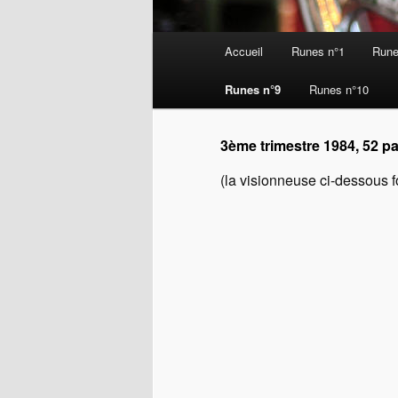
Menu
Accueil
Runes n°1
Rune
Aller
principal
Runes n°9
Runes n°10
au
contenu
3ème trimestre 1984, 52 p
(la visionneuse ci-dessous f
principal