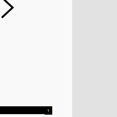
1
Début