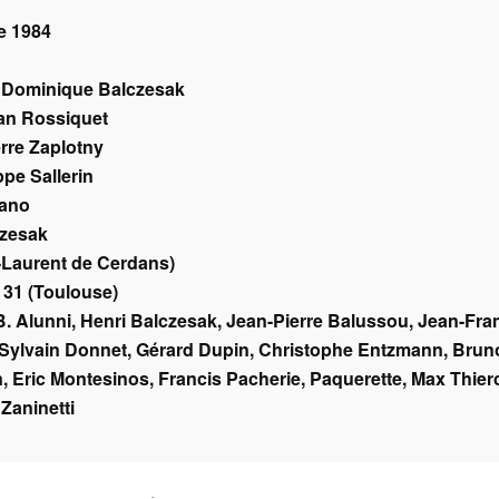
e 1984
:
Dominique Balczesak
ian Rossiquet
erre Zaplotny
ppe Sallerin
rano
zesak
t-Laurent de Cerdans)
f 31 (Toulouse)
B. Alunni, Henri Balczesak, Jean-Pierre Balussou, Jean-Fran
, Sylvain Donnet, Gérard Dupin, Christophe Entzmann, Bruno
, Eric Montesinos, Francis Pacherie, Paquerette, Max Thierc
 Zaninetti