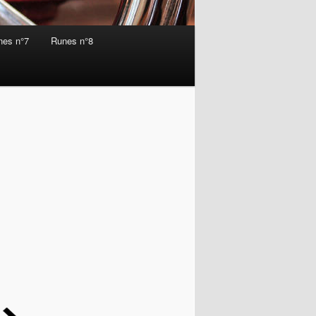
nes n°7
Runes n°8