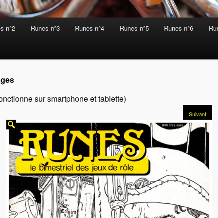
s n°2
Runes n°3
Runes n°4
Runes n°5
Runes n°6
Ru
ages
onctionne sur smartphone et tablette)
Suivant