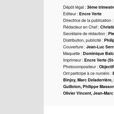
Fin
Dépôt légal :
3ème trimestr
Editeur :
Encre Verte
Directrice de la publication 
Rédacteur en Chef :
Christ
Secrétaire de rédaction :
Pi
Distribution, publicité :
Phili
Couverture :
Jean-Luc Ser
Maquette :
Dominique Balc
Imprimeur :
Encre Verte (S
Photocompositeur :
Objecti
Ont participé à ce numéro :
Binjoy, Marc Deladerrière
Guilloton, Philippe Masson
Olivier Vincent, Jean-Marc